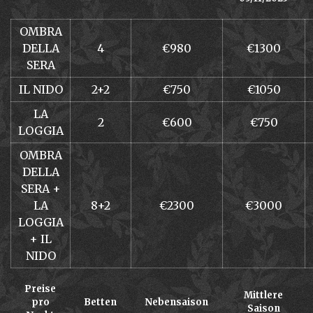
OMBRA
DELLA
4
€980
€1300
SERA
IL NIDO
2+2
€750
€1050
LA
2
€600
€750
LOGGIA
OMBRA
DELLA
SERA +
LA
8+2
€2300
€3000
LOGGIA
+ IL
NIDO
Preise
Mittlere
pro
Betten
Nebensaison
Saison