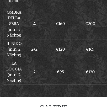
Nacht
OMBRA
DELLA
SERA
4
€160
€200
(min. 3
Nächte)
IL NIDO
(min. 2
2+2
€120
€165
Nächte)
LA
LOGGIA
2
€95
€120
(min. 2
Nächte)